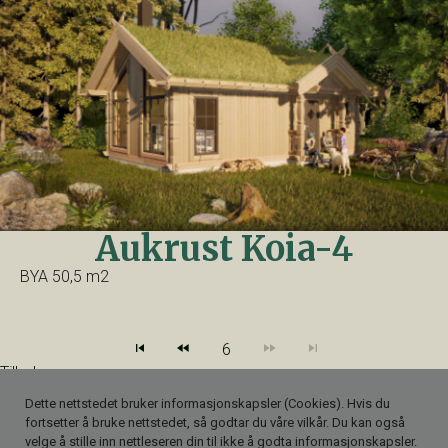
Aukrust Koia-4
BYA 50,5 m2
6
Tilbake
Dette nettstedet bruker informasjonskapsler (Cookies). Hvis du
©Eventyrhytter AS-2024
fortsetter å bruke nettstedet, så godtar du våre vilkår. Du kan også
Personvernerklæring
velge å stille inn nettleseren din til ikke å godta informasjonskapsler.