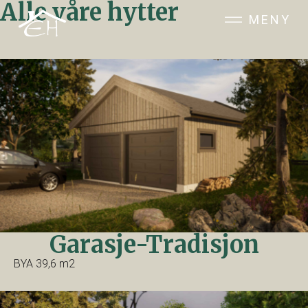
Alle våre hytter
MENY
Garasje-Tradisjon
BYA 39,6 m2