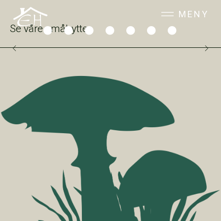
MENY
Se våre småhytter