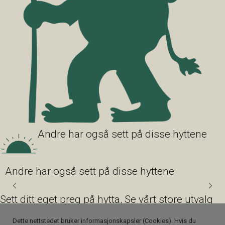
Andre har også sett på disse hyttene
Andre har også sett på disse hyttene
Sett ditt eget preg på hytta, Se vårt store utvalg
av interiørpakker og eksteriørpakker.
Dette nettstedet bruker informasjonskapsler (Cookies). Hvis du