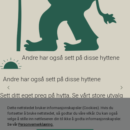
Andre har også sett på disse hyttene
Andre har også sett på disse hyttene
Sett ditt eget preg på hytta, Se vårt store utvalg
av interiørpakker og eksteriørpakker.
Dette nettstedet bruker informasjonskapsler (Cookies). Hvis du
fortsetter å bruke nettstedet, så godtar du våre vilkår. Du kan også
Se vårt utvalg her
velge å stille inn nettleseren din til ikke å godta informasjonskapsler.
©Eventyrhytter AS-2024
Se vår
Personvernerklæring.
Personvernerklæring