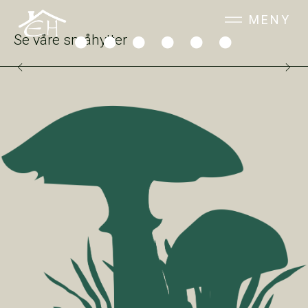
MENY
Se våre småhytter