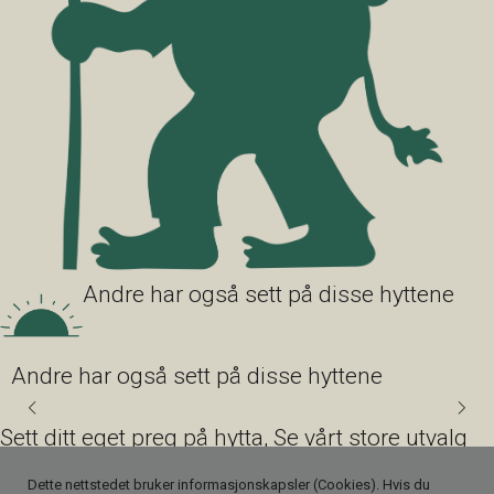
Andre har også sett på disse hyttene
Andre har også sett på disse hyttene
Sett ditt eget preg på hytta, Se vårt store utvalg
av interiørpakker og eksteriørpakker.
Dette nettstedet bruker informasjonskapsler (Cookies). Hvis du