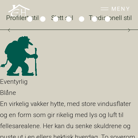
MENY
Profilert stil
Slett stil
Tradisjonell stil
Eventyrlig
Blåne
En virkelig vakker hytte, med store vindusflater
og en form som gir rikelig med lys og luft til
fellesarealene. Her kan du senke skuldrene og
puste ut i en ellers hektisk hverdag. To soverom