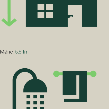
Møne:
5,8 lm